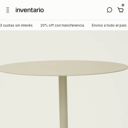
0
uotas sin interés
20% off con transferencia
Envíos a todo el país