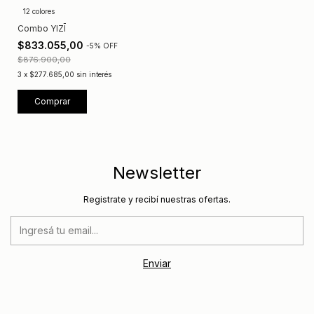
12 colores
Combo YIZĪ
$833.055,00
-
5
%
OFF
$876.900,00
3
x
$277.685,00
sin interés
Comprar
Newsletter
Registrate y recibí nuestras ofertas.