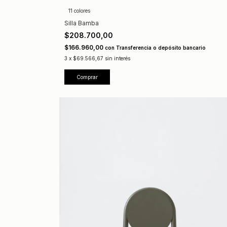
11 colores
Silla Bamba
$208.700,00
$166.960,00
con
Transferencia o depósito bancario
3
x
$69.566,67
sin interés
Comprar