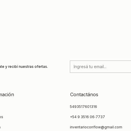
te y recibí nuestras ofertas.
mación
Contactános
5493517601316
os
‪+54 9 3516 06‑7737‬
a
inventarioconflow@gmail.com