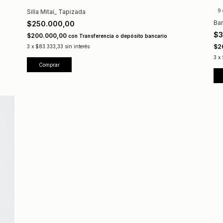
9 
Silla Mitaí_ Tapizada
Ban
$250.000,00
$3
$200.000,00
con
Transferencia o depósito bancario
$2
3
x
$83.333,33
sin interés
3
x
Comprar