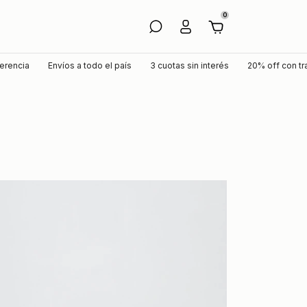
0
ia
Envíos a todo el país
3 cuotas sin interés
20% off con transfer